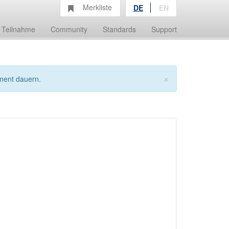
Merkliste
DE
EN
Teilnahme
Community
Standards
Support
×
ment dauern.