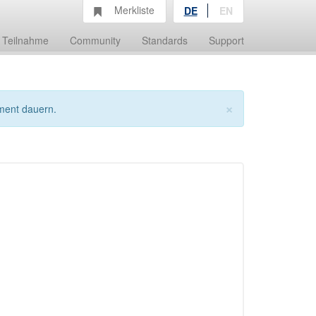
Merkliste
DE
EN
Teilnahme
Community
Standards
Support
×
ment dauern.