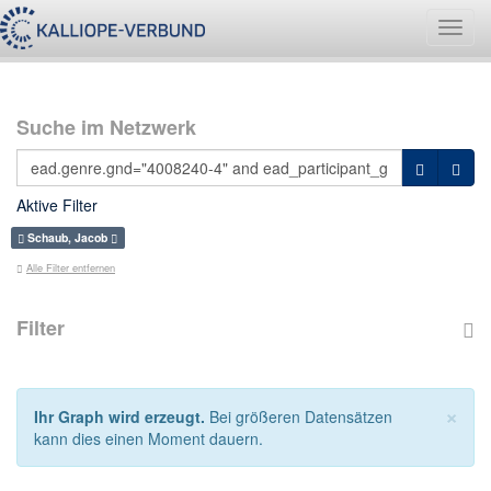
Navig
umsch
Suche im Netzwerk
Aktive Filter
Schaub, Jacob
Alle Filter entfernen
Filter
×
Ihr Graph wird erzeugt.
Bei größeren Datensätzen
kann dies einen Moment dauern.