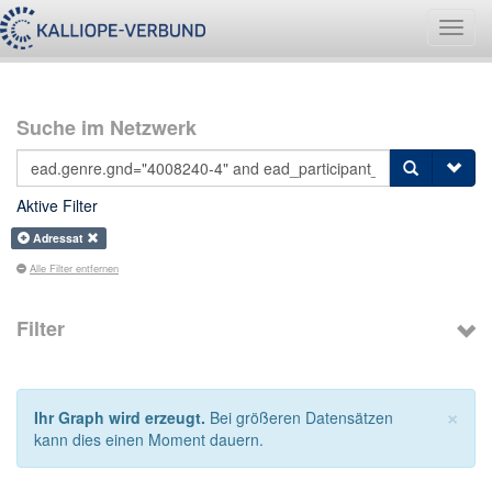
Navig
umsch
Suche im Netzwerk
Aktive Filter
Adressat
Alle Filter entfernen
Filter
×
Ihr Graph wird erzeugt.
Bei größeren Datensätzen
kann dies einen Moment dauern.