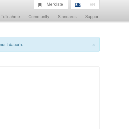
Merkliste
DE
EN
Teilnahme
Community
Standards
Support
×
ment dauern.