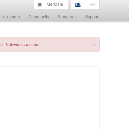
Merkliste
DE
EN
Teilnahme
Community
Standards
Support
×
ein Netzwerk zu sehen.