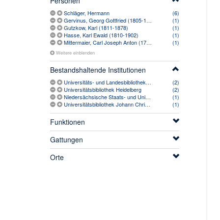
Personen
Schläger, Hermann
(6)
Gervinus, Georg Gottfried (1805-1871)
(1)
Gutzkow, Karl (1811-1878)
(1)
Hasse, Karl Ewald (1810-1902)
(1)
Mittermaier, Carl Joseph Anton (1787-1867)
(1)
Weitere einblenden
Bestandshaltende Institutionen
Universitäts- und Landesbibliothek Bonn
(2)
Universitätsbibliothek Heidelberg
(2)
Niedersächsische Staats- und Universitätsbibliothek Göttingen
(1)
Universitätsbibliothek Johann Christian Senckenberg
(1)
Funktionen
Gattungen
Orte