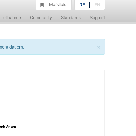
Merkliste
DE
EN
Teilnahme
Community
Standards
Support
×
ment dauern.
seph Anton