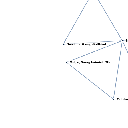
S
Gervinus, Georg Gottfried
Volger, Georg Heinrich Otto
Gutzko