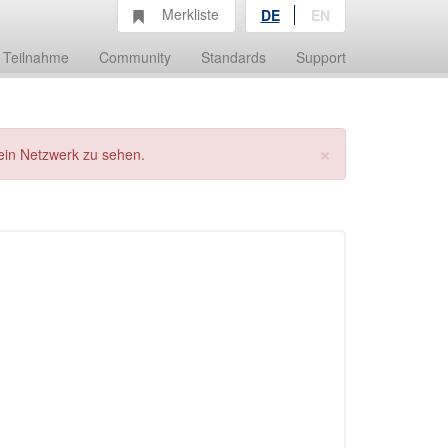
Merkliste
DE
EN
Teilnahme
Community
Standards
Support
×
ein Netzwerk zu sehen.