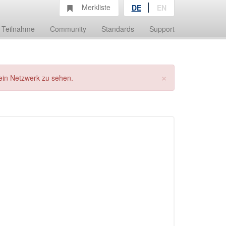
Merkliste
DE
EN
Teilnahme
Community
Standards
Support
×
ein Netzwerk zu sehen.