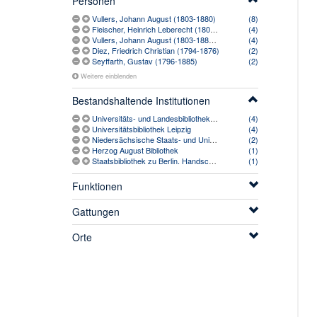
Personen
Vullers, Johann August (1803-1880)
(8)
Fleischer, Heinrich Leberecht (1801-1888)
(4)
Vullers, Johann August (1803-1880) [vermutlich]
(4)
Diez, Friedrich Christian (1794-1876)
(2)
Seyffarth, Gustav (1796-1885)
(2)
Weitere einblenden
Bestandshaltende Institutionen
Universitäts- und Landesbibliothek Bonn
(4)
Universitätsbibliothek Leipzig
(4)
Niedersächsische Staats- und Universitätsbibliothek Göttingen
(2)
Herzog August Bibliothek
(1)
Staatsbibliothek zu Berlin. Handschriftenabteilung
(1)
Funktionen
Gattungen
Orte