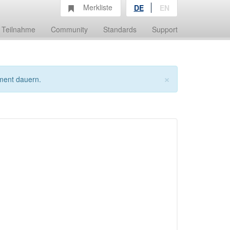
Merkliste
DE
EN
Teilnahme
Community
Standards
Support
×
ment dauern.