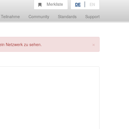
Merkliste
DE
EN
Teilnahme
Community
Standards
Support
×
ein Netzwerk zu sehen.