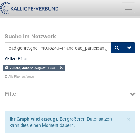
Navig
umsch
Suche im Netzwerk
Aktive Filter
Vullers, Johann August (1803…
Alle Filter entfernen
Filter
×
Ihr Graph wird erzeugt.
Bei größeren Datensätzen
kann dies einen Moment dauern.