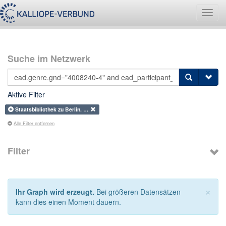
Navig
umsch
Suche im Netzwerk
Aktive Filter
Staatsbibliothek zu Berlin. …
Alle Filter entfernen
Filter
×
Ihr Graph wird erzeugt.
Bei größeren Datensätzen
kann dies einen Moment dauern.