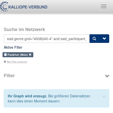
Navig
umsch
Suche im Netzwerk
Aktive Filter
Frankfurt (Main)
Alle Filter entfernen
Filter
×
Ihr Graph wird erzeugt.
Bei größeren Datensätzen
kann dies einen Moment dauern.