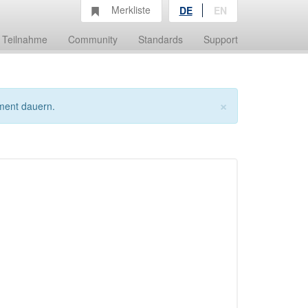
Merkliste
DE
EN
Teilnahme
Community
Standards
Support
×
ment dauern.