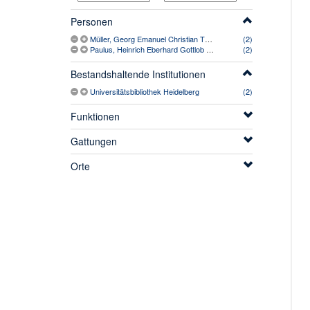
Personen
Müller, Georg Emanuel Christian Theodor (1766-1836)
(2)
Paulus, Heinrich Eberhard Gottlob (1761-1851)
(2)
Bestandshaltende Institutionen
Universitätsbibliothek Heidelberg
(2)
Funktionen
Gattungen
Orte