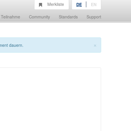
Merkliste
DE
EN
Teilnahme
Community
Standards
Support
×
ment dauern.