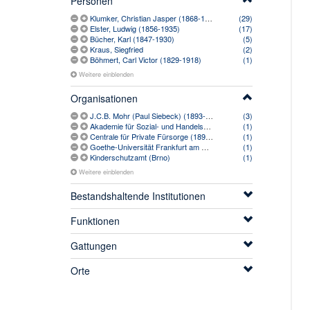
Personen
Klumker, Christian Jasper (1868-1942)
(29)
Elster, Ludwig (1856-1935)
(17)
Bücher, Karl (1847-1930)
(5)
Kraus, Siegfried
(2)
Böhmert, Carl Victor (1829-1918)
(1)
Weitere einblenden
Organisationen
J.C.B. Mohr (Paul Siebeck) (1893-2005)
(3)
Akademie für Sozial- und Handelswissenschaften (1901-1914)
(1)
Centrale für Private Fürsorge (1899-)
(1)
Goethe-Universität Frankfurt am Main (1914-)
(1)
Kinderschutzamt (Brno)
(1)
Weitere einblenden
Bestandshaltende Institutionen
Funktionen
Gattungen
Orte