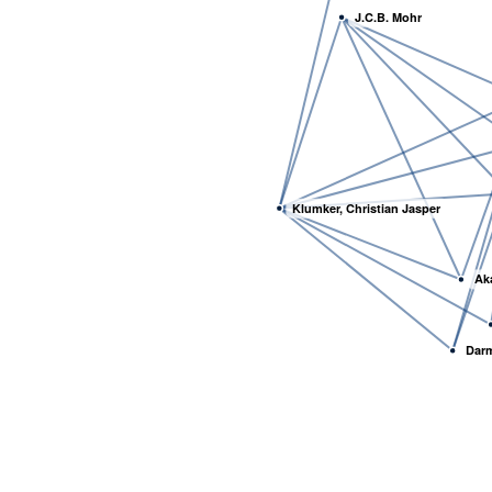
J.C.B. Mohr
Klumker, Christian Jasper
Ak
Darm