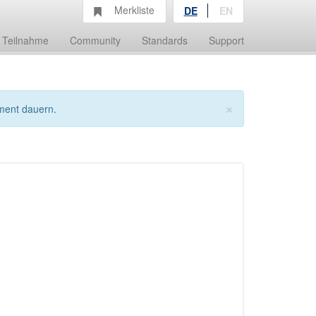
Merkliste
DE
EN
Teilnahme
Community
Standards
Support
×
ment dauern.