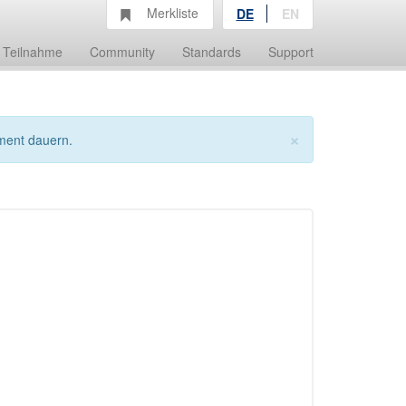
Merkliste
DE
EN
Teilnahme
Community
Standards
Support
×
ment dauern.