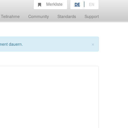
Merkliste
DE
EN
Teilnahme
Community
Standards
Support
×
ment dauern.