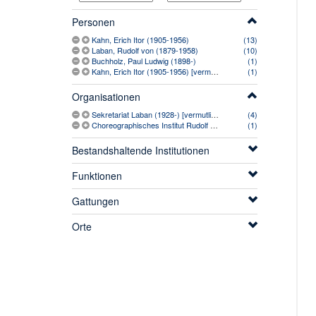
Personen
Kahn, Erich Itor (1905-1956)
(13)
Laban, Rudolf von (1879-1958)
(10)
Buchholz, Paul Ludwig (1898-)
(1)
Kahn, Erich Itor (1905-1956) [vermutlich]
(1)
Organisationen
Sekretariat Laban (1928-) [vermutlich]
(4)
Choreographisches Institut Rudolf von Laban (1926-)
(1)
Bestandshaltende Institutionen
Funktionen
Gattungen
Orte