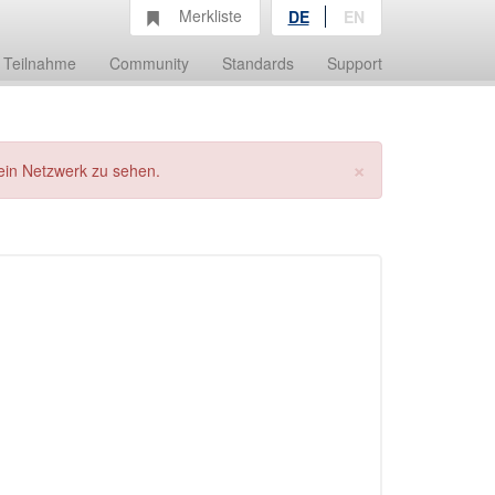
Merkliste
DE
EN
Teilnahme
Community
Standards
Support
×
ein Netzwerk zu sehen.