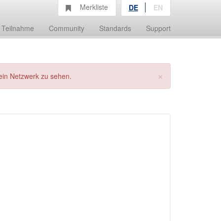
Merkliste
DE
EN
Teilnahme
Community
Standards
Support
×
ein Netzwerk zu sehen.