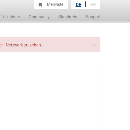
Merkliste
DE
EN
Teilnahme
Community
Standards
Support
×
ein Netzwerk zu sehen.