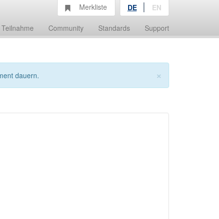
Merkliste
DE
EN
Teilnahme
Community
Standards
Support
×
ment dauern.