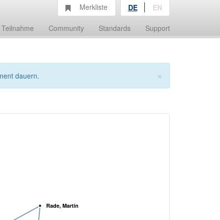
Merkliste
DE
EN
Teilnahme
Community
Standards
Support
×
ment dauern.
Rade, Martin