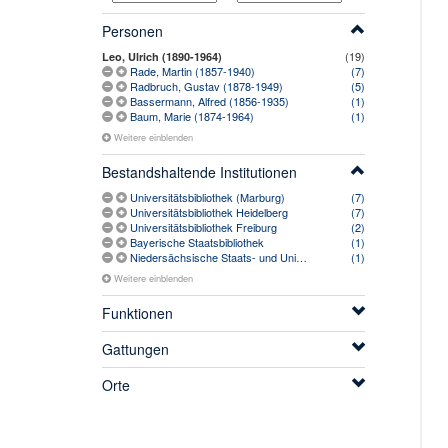
Personen
(19)
Leo, Ulrich (1890-1964)
Rade, Martin (1857-1940)
(7)
Radbruch, Gustav (1878-1949)
(5)
Bassermann, Alfred (1856-1935)
(1)
Baum, Marie (1874-1964)
(1)
Weitere einblenden
Bestandshaltende Institutionen
Universitätsbibliothek (Marburg)
(7)
Universitätsbibliothek Heidelberg
(7)
Universitätsbibliothek Freiburg
(2)
Bayerische Staatsbibliothek
(1)
Niedersächsische Staats- und Universitätsbibliothek Göttingen
(1)
Weitere einblenden
Funktionen
Gattungen
Orte