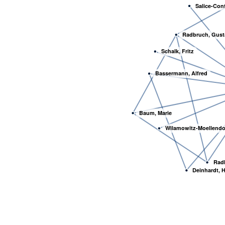
Salice-Con
Radbruch, Gust
Schalk, Fritz
Bassermann, Alfred
Baum, Marie
Wilamowitz-Moellendor
Radb
Deinhardt, 