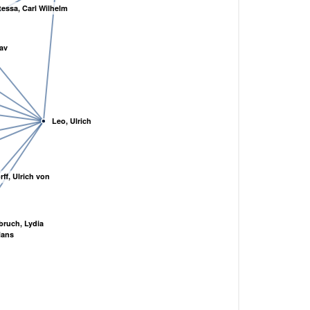
tessa, Carl Wilhelm
av
Leo, Ulrich
ff, Ulrich von
ruch, Lydia
Hans