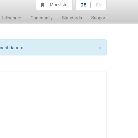
Merkliste
DE
EN
Teilnahme
Community
Standards
Support
×
ment dauern.