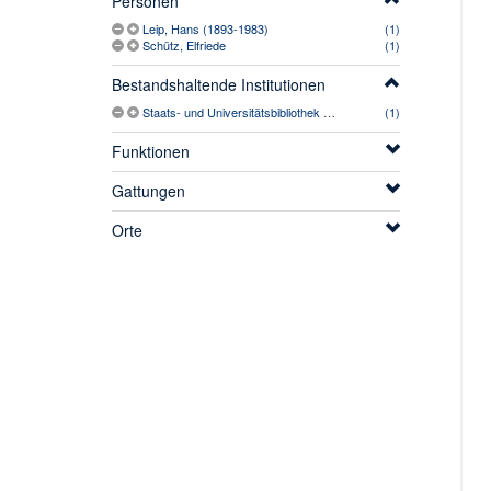
Personen
Leip, Hans (1893-1983)
(1)
Schütz, Elfriede
(1)
Bestandshaltende Institutionen
Staats- und Universitätsbibliothek Hamburg Carl von Ossietzky
(1)
Funktionen
Gattungen
Orte