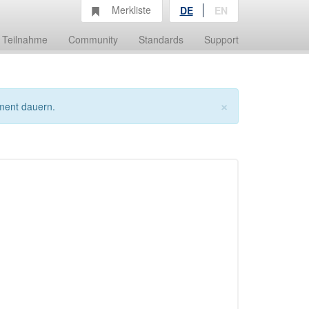
Merkliste
DE
EN
Teilnahme
Community
Standards
Support
×
ment dauern.