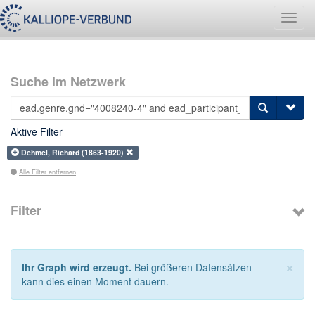
Navig
umsch
Suche im Netzwerk
Aktive Filter
Dehmel, Richard (1863-1920)
Alle Filter entfernen
Filter
×
Ihr Graph wird erzeugt.
Bei größeren Datensätzen
kann dies einen Moment dauern.