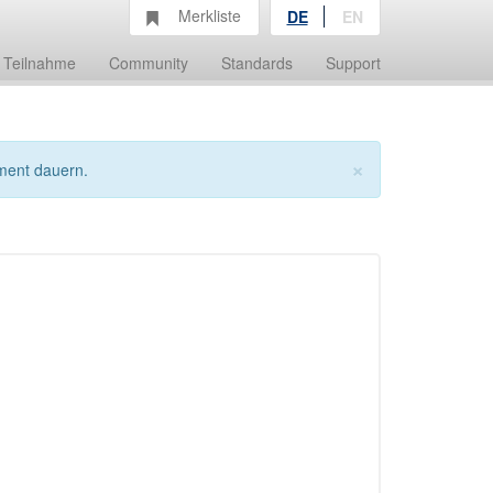
Merkliste
DE
EN
Teilnahme
Community
Standards
Support
×
ment dauern.