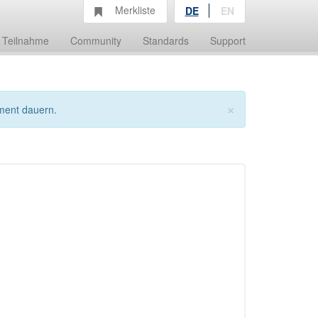
Merkliste
DE
EN
Teilnahme
Community
Standards
Support
×
ment dauern.