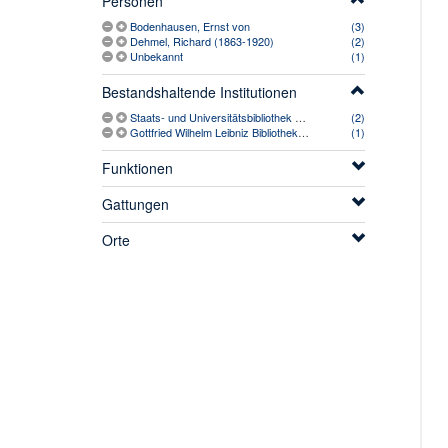
Personen
Bodenhausen, Ernst von
(3)
Dehmel, Richard (1863-1920)
(2)
Unbekannt
(1)
Bestandshaltende Institutionen
Staats- und Universitätsbibliothek Hamburg Carl von Ossietzky
(2)
Gottfried Wilhelm Leibniz Bibliothek - Niedersächsische Landesbibliothek
(1)
Funktionen
Gattungen
Orte