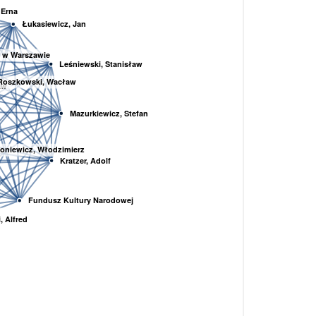
 Erna
Łukasiewicz, Jan
o w Warszawie
Leśniewski, Stanisław
Roszkowski, Wacław
aw
Mazurkiewicz, Stefan
oniewicz, Włodzimierz
Kratzer, Adolf
Fundusz Kultury Narodowej
, Alfred