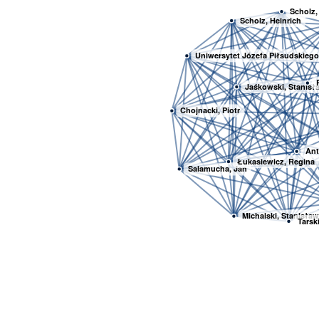
Scholz,
Scholz, Heinrich
Uniwersytet Józefa Piłsudskieg
Jaśkowski, Stanisł
Chojnacki, Piotr
Ant
Łukasiewicz, Regina
Salamucha, Jan
Michalski, Stanisław
Tarski