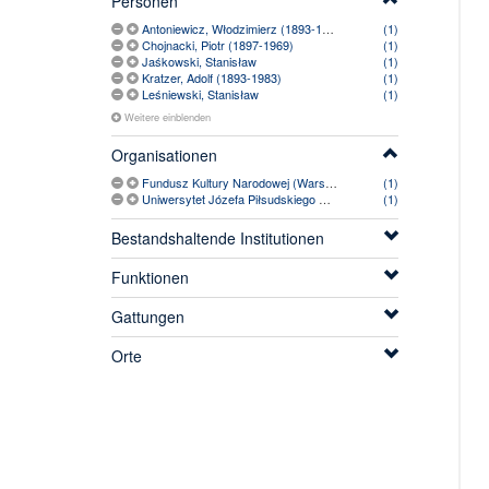
Personen
Antoniewicz, Włodzimierz (1893-1973)
(1)
Chojnacki, Piotr (1897-1969)
(1)
Jaśkowski, Stanisław
(1)
Kratzer, Adolf (1893-1983)
(1)
Leśniewski, Stanisław
(1)
Weitere einblenden
Organisationen
Fundusz Kultury Narodowej (Warschau)
(1)
Uniwersytet Józefa Piłsudskiego w Warszawie (1935-1939)
(1)
Bestandshaltende Institutionen
Funktionen
Gattungen
Orte