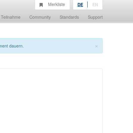
Merkliste
DE
EN
Teilnahme
Community
Standards
Support
×
ment dauern.