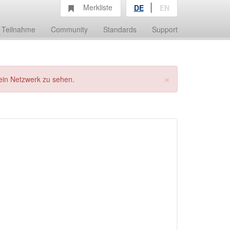
Merkliste
DE
EN
Teilnahme
Community
Standards
Support
×
ein Netzwerk zu sehen.