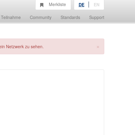
Merkliste
DE
EN
Teilnahme
Community
Standards
Support
×
ein Netzwerk zu sehen.