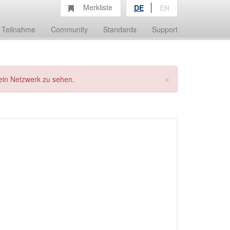
Merkliste
DE
EN
Teilnahme
Community
Standards
Support
×
ein Netzwerk zu sehen.