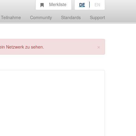
Merkliste
DE
EN
Teilnahme
Community
Standards
Support
×
ein Netzwerk zu sehen.