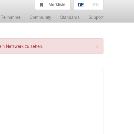
Merkliste
DE
EN
Teilnahme
Community
Standards
Support
×
ein Netzwerk zu sehen.