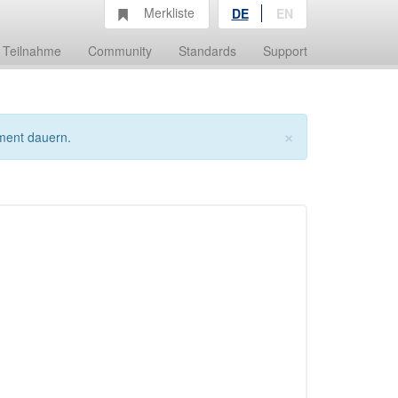
Merkliste
DE
EN
Teilnahme
Community
Standards
Support
×
ment dauern.