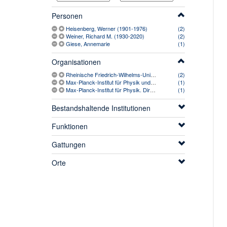
Personen
Heisenberg, Werner (1901-1976)
(2)
Weiner, Richard M. (1930-2020)
(2)
Giese, Annemarie
(1)
Organisationen
Rheinische Friedrich-Wilhelms-Universität Bonn. Physikalisches Institut
(2)
Max-Planck-Institut für Physik und Astrophysik (1958-1991)
(1)
Max-Planck-Institut für Physik. Direktion. Sekretariat
(1)
Bestandshaltende Institutionen
Funktionen
Gattungen
Orte