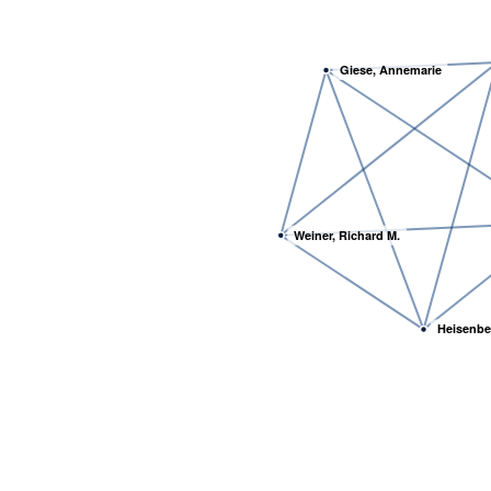
Giese, Annemarie
Weiner, Richard M.
Heisenbe