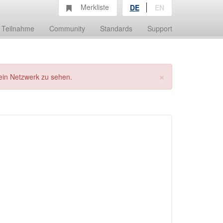
Merkliste
DE
EN
Teilnahme
Community
Standards
Support
×
ein Netzwerk zu sehen.