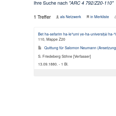
Ihre Suche nach
"ARC 4 792/Z20-110"
1
Treffer
als Netzwerk
in Merkliste
Bet ha-sefarim ha-leʾumi ṿe-ha-universiṭẚi ha-ʿi
110, Mappe Z20
Quittung für Salomon Neumann (Ansetzungss
S. Friedeberg Söhne [Verfasser]
13.09.1880. - 1 Bl.