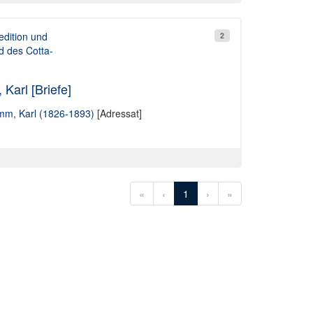
dition und
2
d des Cotta-
Karl [Briefe]
mm, Karl (1826-1893)
[Adressat]
«
‹
1
›
»