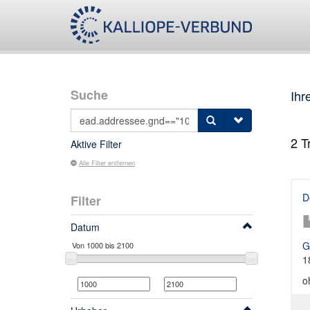
Suche
Ihr
2
Tr
Aktive Filter
Alle Filter entfernen
D
Filter
Datum
G
1
o