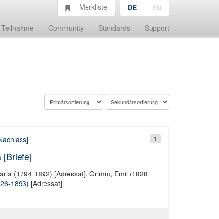
Merkliste
DE
EN
Teilnahme
Community
Standards
Support
Nachlass]
1
[Briefe]
ria (1794-1892) [Adressat]
,
Grimm, Emil (1828-
826-1893)
[Adressat]