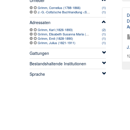
Urheber
Grimm, Cornelius (1788-1866)
(1)
J.-G.-Cotta'sche Buchhandlung <Stuttgart> (1810-1889)
(1)
D
D
Adressaten
A
Grimm, Karl (1826-1893)
(2)
Grimm, Elisabeth Susanna Maria (1794-1892)
(1)
Grimm, Emil (1828-1890)
(1)
Grimm, Julius (1821-1911)
(1)
J
Gattungen
1
Bestandshaltende Institutionen
Sprache