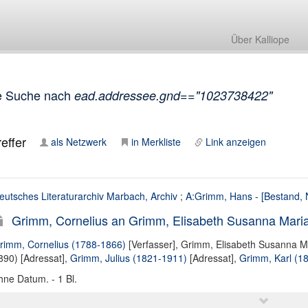
Über Kalliope
e Suche nach
ead.addressee.gnd=="1023738422"
effer
als Netzwerk
in Merkliste
Link anzeigen
eutsches Literaturarchiv Marbach, Archiv
;
A:Grimm, Hans - [Bestand, 
Grimm, Cornelius an Grimm, Elisabeth Susanna Maria 
rimm, Cornelius (1788-1866)
[Verfasser],
Grimm, Elisabeth Susanna Ma
890) [Adressat]
,
Grimm, Julius (1821-1911)
[Adressat],
Grimm, Karl (1
hne Datum. - 1 Bl.