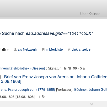
Über Kalliope
e Suche nach
ead.addressee.gnd=="10411455X"
effer
als Netzwerk
in Merkliste
Link anzeigen
niversitätsbibliothek (Giessen)
; Signatur: Hs NF 99 - 5 a
Brief von Franz Joseph von Arens an Johann Gottfrie
13.08.1808]
rens, Franz Joseph von (1779-1855)
[Verfasser],
Büchner, Johann Gott
3.08.1808 [13.08.1808]. - 1 Br.