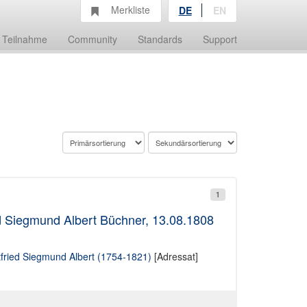
Merkliste
DE
EN
Teilnahme
Community
Standards
Support
1
d Siegmund Albert Büchner, 13.08.1808
fried Siegmund Albert (1754-1821)
[Adressat]