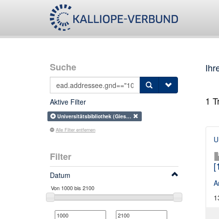
Suche
Ihr
1
Tr
Aktive Filter
Universitätsbibliothek (Gies…
Alle Filter entfernen
U
Filter
[
Datum
A
1