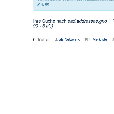
a")), 60
Ihre Suche nach
ead.addressee.gnd=="1
99 - 5 a"))
0
Treffer
als Netzwerk
in Merkliste