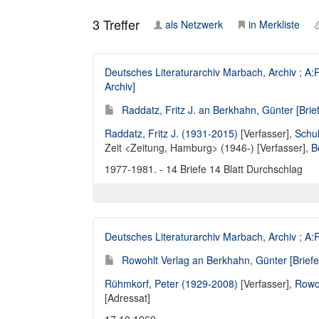
3
Treffer
als Netzwerk
in Merkliste
Deutsches Literaturarchiv Marbach, Archiv
;
A:R
Archiv]
Raddatz, Fritz J. an Berkhahn, Günter [Brie
Raddatz, Fritz J. (1931-2015)
[Verfasser],
Schul
Zeit <Zeitung, Hamburg> (1946-) [Verfasser]
,
B
1977-1981. - 14 Briefe 14 Blatt Durchschlag
Deutsches Literaturarchiv Marbach, Archiv
;
A:R
Rowohlt Verlag an Berkhahn, Günter [Briefe
Rühmkorf, Peter (1929-2008)
[Verfasser],
Rowoh
[Adressat]