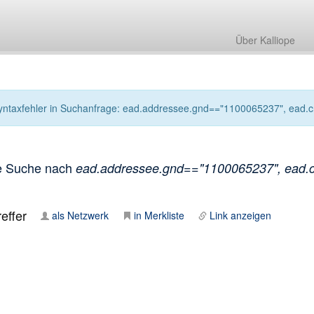
Über Kalliope
yntaxfehler in Suchanfrage: ead.addressee.gnd=="1100065237", ead.crea
e Suche nach
ead.addressee.gnd=="1100065237", ead.crea
effer
als Netzwerk
in Merkliste
Link anzeigen