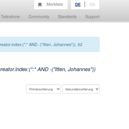
Merkliste
DE
EN
Teilnahme
Community
Standards
Support
tor.index:(*:* AND -("Itten, Johannes")), 62
tor.index:(*:* AND -("Itten, Johannes"))