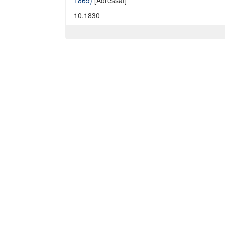
1869)
[Adressat]
10.1830