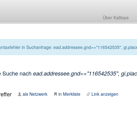
Über Kalliope
yntaxfehler in Suchanfrage: ead.addressee.gnd=="116542535", gi.place
e Suche nach
ead.addressee.gnd=="116542535", gi.place
effer
als Netzwerk
in Merkliste
Link anzeigen