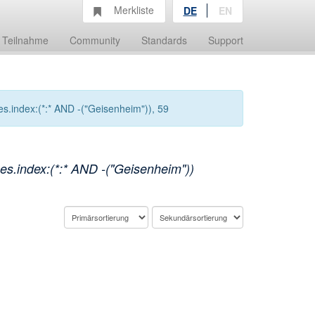
Merkliste
DE
EN
Teilnahme
Community
Standards
Support
s.index:(*:* AND -("Geisenheim")), 59
s.index:(*:* AND -("Geisenheim"))