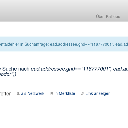
Über Kalliope
yntaxfehler in Suchanfrage: ead.addressee.gnd=="116777001", ead.addr
e Suche nach
ead.addressee.gnd=="116777001", ead.add
odor"))
effer
als Netzwerk
in Merkliste
Link anzeigen