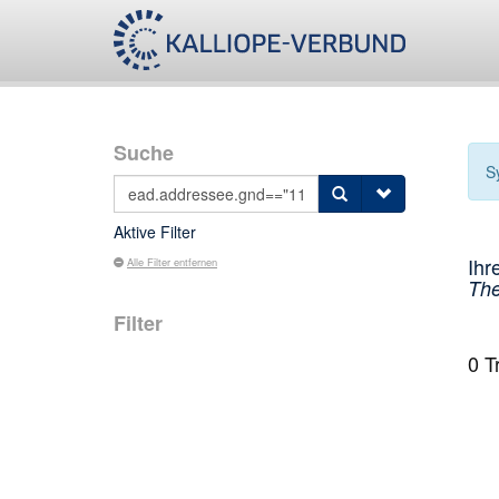
Suche
S
Aktive Filter
Ihr
Alle Filter entfernen
The
Filter
0
Tr