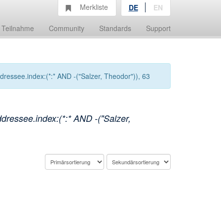
Merkliste
DE
EN
Teilnahme
Community
Standards
Support
essee.index:(*:* AND -("Salzer, Theodor")), 63
ressee.index:(*:* AND -("Salzer,