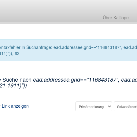
Über Kalliope
yntaxfehler in Suchanfrage: ead.addressee.gnd=="116843187", ead.add
911)")), 63
e Suche nach
ead.addressee.gnd=="116843187", ead.add
21-1911)"))
Link anzeigen