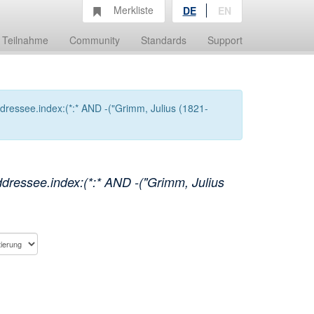
Merkliste
DE
EN
Teilnahme
Community
Standards
Support
ressee.index:(*:* AND -("Grimm, Julius (1821-
ressee.index:(*:* AND -("Grimm, Julius