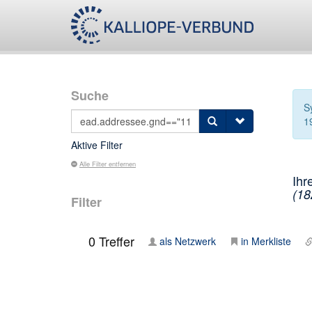
Suche
S
1
Aktive Filter
Alle Filter entfernen
Ihr
(18
Filter
0
Treffer
als Netzwerk
in Merkliste