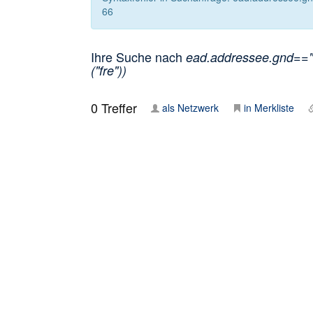
66
Ihre Suche nach
ead.addressee.gnd=="1
("fre"))
0
Treffer
als Netzwerk
in Merkliste