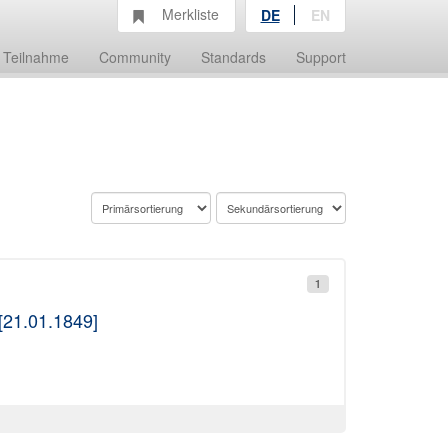
Merkliste
DE
EN
Teilnahme
Community
Standards
Support
1
[21.01.1849]