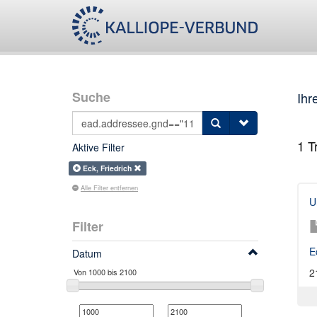
Suche
Ihr
1
Tr
Aktive Filter
Eck, Friedrich
Alle Filter entfernen
U
Filter
E
Datum
2