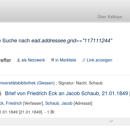
Über Kalliope
e Suche nach
ead.addressee.gnd=="117111244"
effer
als Netzwerk
in Merkliste
Link anzeigen
niversitätsbibliothek (Giessen)
; Signatur: Nachl. Schaub
Brief von Friedrich Eck an Jacob Schaub, 21.01.1849 
ck, Friedrich
[Verfasser],
Schaub, Jacob
[Adressat]
1.01.1849 [21.01.1849]. - 1 Br.