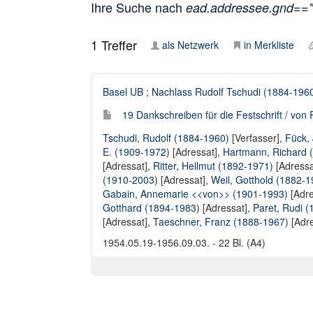
Ihre Suche nach
ead.addressee.gnd==
1
Treffer
als Netzwerk
in Merkliste
Basel UB
;
Nachlass Rudolf Tschudi (1884-196
19 Dankschreiben für die Festschrift / von 
Tschudi, Rudolf (1884-1960)
[Verfasser],
Fück,
E. (1909-1972)
[Adressat],
Hartmann, Richard 
[Adressat],
Ritter, Hellmut (1892-1971)
[Adressa
(1910-2003)
[Adressat],
Weil, Gotthold (1882-1
Gabain, Annemarie <<von>> (1901-1993)
[Adre
Gotthard (1894-1983)
[Adressat],
Paret, Rudi 
[Adressat],
Taeschner, Franz (1888-1967)
[Adre
1954.05.19-1956.09.03. - 22 Bl. (A4)